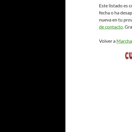
Este listado es 
fecha o ha desap
nueva en tu pro
de contacto
. Gra
Volver a
Marchas