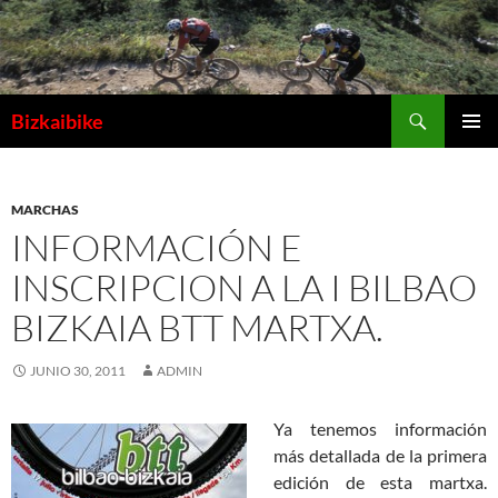
Buscar
Bizkaibike
SALTAR
MENÚ
AL
PRINCI
CONTENIDO
MARCHAS
INFORMACIÓN E
INSCRIPCION A LA I BILBAO
BIZKAIA BTT MARTXA.
JUNIO 30, 2011
ADMIN
Ya tenemos información
más detallada de la primera
edición de esta martxa.