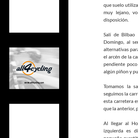
que suelo utiliza
muy lejano, vo
disposición.
Salí de Bilbao
Domingo, al se
alternativas par
el arcén de la c
pendiente poco 
algún piñon y pu
Tomamos la sa
seguimos la carr
esta carretera 
que la anterior,
Al llegar al H
izquierda es d
pequeña cuesti