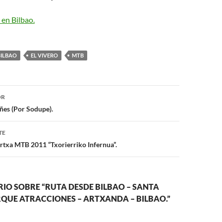
en Bilbao.
BILBAO
EL VIVERO
MTB
ón
OR
ñes (Por Sodupe).
TE
txa MTB 2011 “Txorierriko Infernua”.
IO SOBRE “RUTA DESDE BILBAO – SANTA
QUE ATRACCIONES – ARTXANDA – BILBAO.”