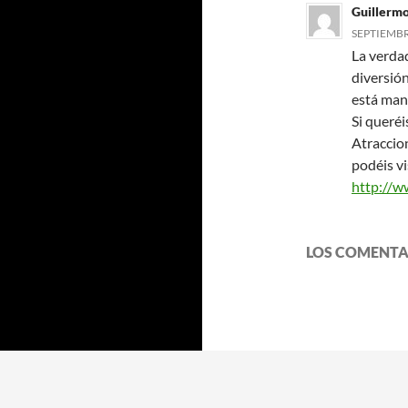
Guillerm
SEPTIEMBRE
La verda
diversión
está man
Si queréi
Atraccio
podéis vi
http://w
LOS COMENTA