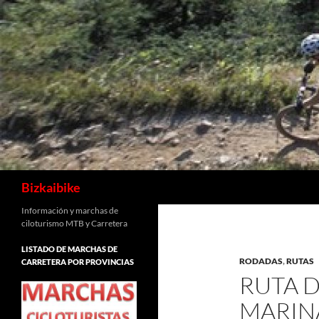
Buscar
Bizkaibike
Información y marchas de
ciloturismo MTB y Carretera
LISTADO DE MARCHAS DE
RODADAS
,
RUTAS
CARRETERA POR PROVINCIAS
RUTA D
MARIN