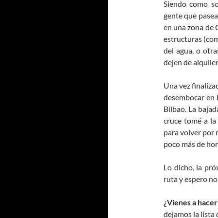
Siendo como son
gente que pasea 
en una zona de O
estructuras (com
del agua, o otr
dejen de alquile
Una vez finaliza
desembocar en l
Bilbao. La bajad
cruce tomé a la
para volver por 
poco más de hora
Lo dicho, la pró
ruta y espero no
¿Vienes a hacer
dejamos la list