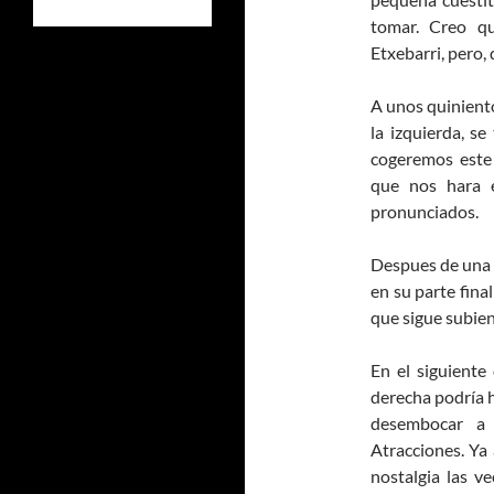
tomar. Creo q
Etxebarri, pero
A unos quinient
la izquierda, se
cogeremos este
que nos hara 
pronunciados.
Despues de una p
en su parte final
que sigue subien
En el siguiente 
derecha podría h
desembocar a 
Atracciones. Ya 
nostalgia las ve