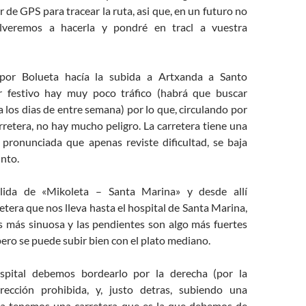
r de GPS para tracear la ruta, asi que, en un futuro no
lveremos a hacerla y pondré en tracl a vuestra
 por Bolueta hacía la subida a Artxanda a Santo
r festivo hay muy poco tráfico (habrá que buscar
a los dias de entre semana) por lo que, circulando por
arretera, no hay mucho peligro. La carretera tiene una
pronunciada que apenas reviste dificultad, se baja
nto.
lida de «Mikoleta – Santa Marina» y desde allí
etera que nos lleva hasta el hospital de Santa Marina,
es más sinuosa y las pendientes son algo más fuertes
 pero se puede subir bien con el plato mediano.
ospital debemos bordearlo por la derecha (por la
irección prohibida, y, justo detras, subiendo una
ta tenemos una carretera que es la que debemos de