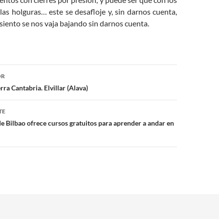
 las holguras… este se desafloje y, sin darnos cuenta,
asiento se nos vaja bajando sin darnos cuenta.
ón
OR
ra Cantabria. Elvillar (Alava)
TE
e Bilbao ofrece cursos gratuitos para aprender a andar en