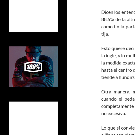
Dicen los entendi
88,5% de la altu
como fín la part
tija.
Esto quiere deci
la ingle, y lo mu
la medida exacta
hasta el centro 
tiende a hundirs
Otra manera, m
cuando el pedal
completamente e
no excesiva.
Lo que si convien
sillines son ele