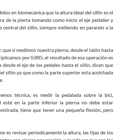
dos en biomecánica que la altura ideal del sillín es el
ra de la pierta tomando como inicio el eje pedalier y
e central del sillín, siempre midiendo en pararelo a la
r, que si medimos nuestra pierna, desde el talón hasta
ltiplicamos por 0.885, el resultado de esa operación es
 desde el eje de los pedales hasta el sillín, dicen que
del sillín ya que como la parte superior esta acolchada
e.
enos técnica, es medir la pedalada sobre la bici,
 esté en la parte inferior la pierna no debe estar
stirada, tiene que tener una pequeña flesión, pero
e es revisar periodicamente la altura, las tijas de los
mentos con cierres por presión, y puede ser que con los