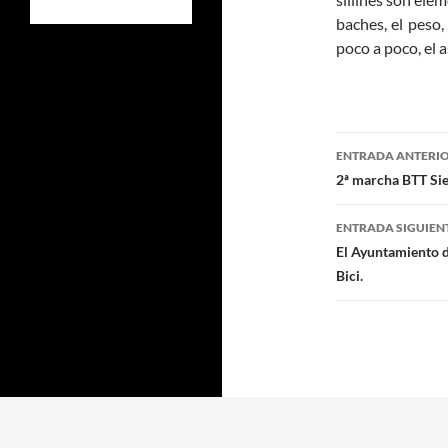
baches, el peso,
poco a poco, el 
Navegaci
ENTRADA ANTERI
de
2ª marcha BTT Sier
entradas
ENTRADA SIGUIEN
El Ayuntamiento d
Bici.