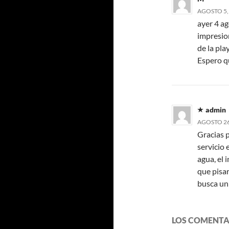
AGOSTO 5, 
ayer 4 ag
impresion
de la pla
Espero qu
admin
AGOSTO 26,
Gracias p
servicio 
agua, el 
que pisar
busca un
LOS COMENTA