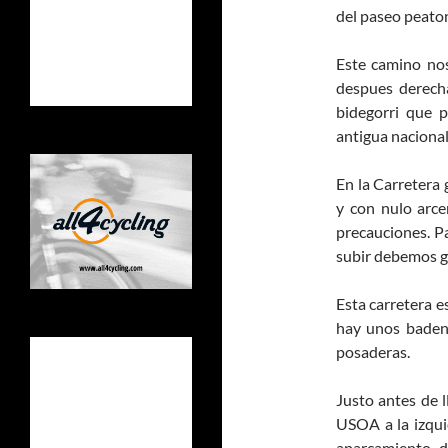
del paseo peaton
Este camino nos
despues derech
bidegorri que p
antigua nacional
En la Carretera 
y con nulo arce
precauciones. P
subir debemos gi
Esta carretera e
hay unos badene
posaderas.
Justo antes de 
USOA a la izqui
aparcamiento d