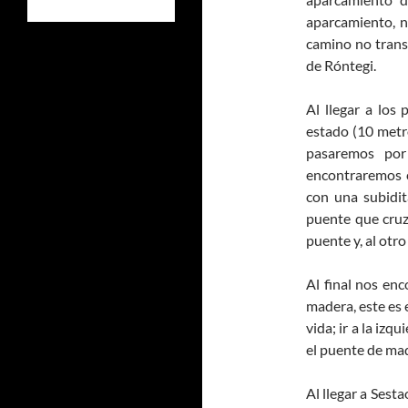
aparcamiento, n
camino no trans
de Róntegi.
Al llegar a los
estado (10 metro
pasaremos por
encontraremos c
con una subidi
puente que cruza
puente y, al otr
Al final nos en
madera, este es 
vida; ir a la iz
el puente de mad
Al llegar a Sest