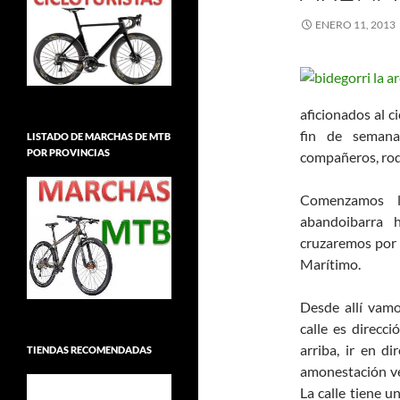
ENERO 11, 2013
aficionados al c
fin de seman
LISTADO DE MARCHAS DE MTB
POR PROVINCIAS
compañeros, roda
Comenzamos l
abandoibarra h
cruzaremos por 
Marítimo.
Desde allí vam
calle es direcci
arriba, ir en d
TIENDAS RECOMENDADAS
amonestación ver
La calle tiene un