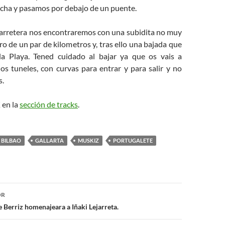
echa y pasamos por debajo de un puente.
carretera nos encontraremos con una subidita no muy
o de un par de kilometros y, tras ello una bajada que
a Playa. Tened cuidado al bajar ya que os vais a
os tuneles, con curvas para entrar y para salir y no
s.
 en la
sección de tracks
.
BILBAO
GALLARTA
MUSKIZ
PORTUGALETE
ón
OR
Berriz homenajeara a Iñaki Lejarreta.