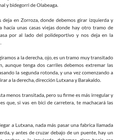
al y bidegorri de Olabeaga.
 deja en Zorroza, donde debemos girar izquierda y
a hacía unas casas viejas donde hay otro tramo de
asa por al lado del polideportivo y nos deja en la
.
giramos a la derecha, ojo, es un tramo muy transitado
n, aunque tenga dos carriles debemos extremar las
asando la segunda rotonda, y una vez comenzando a
rar a la derecha, dirección Lutxana y Barakaldo.
sta menos transitada, pero su firme es más irregular y
s que, si vas en bici de carretera, te machacará las
llegar a Lutxana, nada más pasar una fabrica llamada
erda, y antes de cruzar debajo de un puente, hay un
e coches a la izquierda, debemos girar hacía ese