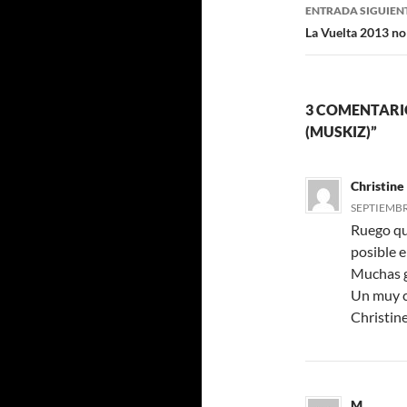
entradas
ENTRADA SIGUIEN
La Vuelta 2013 no 
3 COMENTARIO
(MUSKIZ)”
Christine
SEPTIEMBRE
Ruego qu
posible 
Muchas g
Un muy c
Christin
M