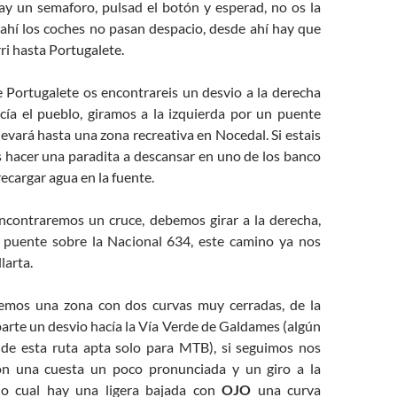
hay un semaforo, pulsad el botón y esperad, no os la
 ahí los coches no pasan despacio, desde ahí hay que
rri hasta Portugalete.
e Portugalete os encontrareis un desvio a la derecha
ía el pueblo, giramos a la izquierda por un puente
evará hasta una zona recreativa en Nocedal. Si estais
 hacer una paradita a descansar en uno de los banco
recargar agua en la fuente.
contraremos un cruce, debemos girar a la derecha,
 puente sobre la Nacional 634, este camino ya nos
larta.
nemos una zona con dos curvas muy cerradas, de la
parte un desvio hacía la Vía Verde de Galdames (algún
 de esta ruta apta solo para MTB), si seguimos nos
n una cuesta un poco pronunciada y un giro a la
 lo cual hay una ligera bajada con
OJO
una curva