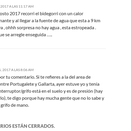
2017 A LAS 11:17 AM
osto 2017 recorri el bidegorri con un calor
ante y al llegar a la fuente de agua que esta a 9 km
ya , ohhh sorpresa no hay agua , esta estropeada .
e se arregle enseguida …..
 2017 A LAS 8:06 AM
or tu comentario. Si te refieres a la del area de
entre Portugalete y Gallarta, ayer estuve yo y tenía
interruptor/grifo está en el suelo y es de presión (hay
lo), te digo porque hay mucha gente que no lo sabe y
 grifo de mano.
RIOS ESTÁN CERRADOS.