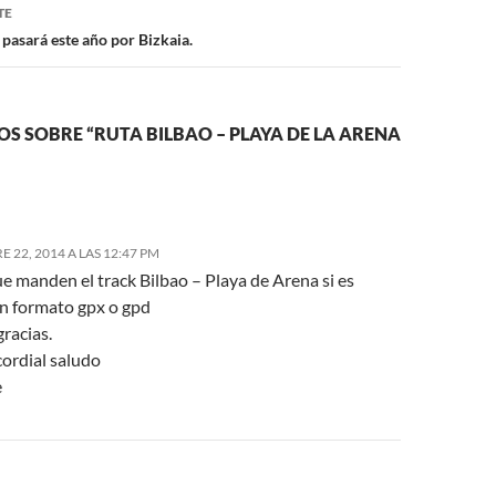
TE
pasará este año por Bizkaia.
S SOBRE “RUTA BILBAO – PLAYA DE LA ARENA
 22, 2014 A LAS 12:47 PM
e manden el track Bilbao – Playa de Arena si es
en formato gpx o gpd
racias.
ordial saludo
e