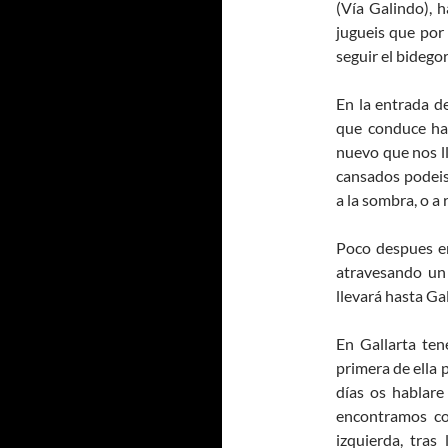
(Vía Galindo), 
jugueis que por
seguir el bidego
En la entrada d
que conduce hac
nuevo que nos ll
cansados podeis
a la sombra, o a 
Poco despues en
atravesando un
llevará hasta Gal
En Gallarta te
primera de ella 
días os hablare
encontramos co
izquierda, tras