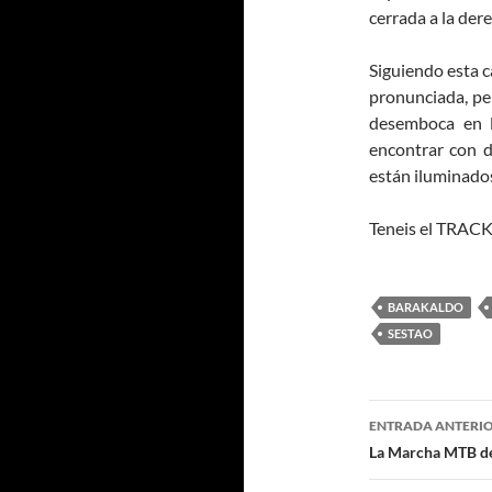
cerrada a la der
Siguiendo esta 
pronunciada, per
desemboca en l
encontrar con d
están iluminado
Teneis el TRACK
BARAKALDO
SESTAO
Navegaci
ENTRADA ANTERI
de
La Marcha MTB de 