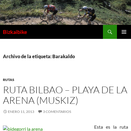
Buscar
Bizkaibike
SALTAR
MENÚ
AL
PRINCI
CONTENIDO
Archivo de la etiqueta: Barakaldo
RUTAS
RUTA BILBAO – PLAYA DE LA
ARENA (MUSKIZ)
ENERO 11, 2013
3 COMENTARIOS
Esta es la ruta