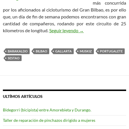
más concurrida
por los aficionados al cicloturismo del Gran Bilbao, es por ello
que, un día de fin de semana podemos encontrarnos con gran
cantidad de compañeros, rodando por este circuito de 25
Ruta Bilbao – Playa de la
kilometros de longitud.
Seguir leyendo
→
BARAKALDO
BILBAO
GALLARTA
MUSKIZ
PORTUGALETE
SESTAO
ULTÍMOS ARTÍCULOS
Bidegorri (bicipista) entre Amorebieta y Durango.
Taller de reparación de pinchazos dirigido a mujeres