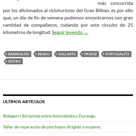
más concurrida
por los aficionados al cicloturismo del Gran Bilbao, es por ello
que, un día de fin de semana podemos encontrarnos con gran
cantidad de compañeros, rodando por este circuito de 25
Ruta Bilbao – Playa de la
kilometros de longitud.
Seguir leyendo
→
BARAKALDO
BILBAO
GALLARTA
MUSKIZ
PORTUGALETE
SESTAO
ULTÍMOS ARTÍCULOS
Bidegorri (bicipista) entre Amorebieta y Durango.
Taller de reparación de pinchazos dirigido a mujeres