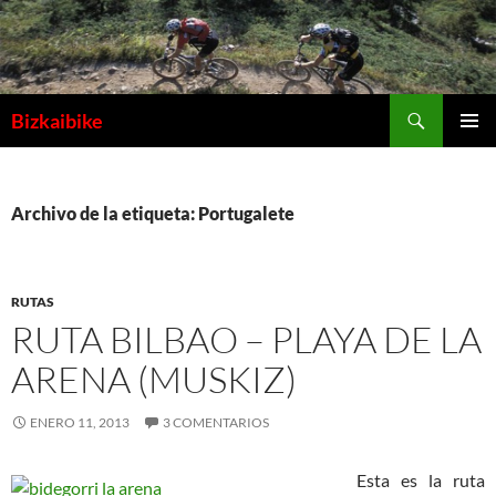
Buscar
Bizkaibike
SALTAR
MENÚ
AL
PRINCI
CONTENIDO
Archivo de la etiqueta: Portugalete
RUTAS
RUTA BILBAO – PLAYA DE LA
ARENA (MUSKIZ)
ENERO 11, 2013
3 COMENTARIOS
Esta es la ruta