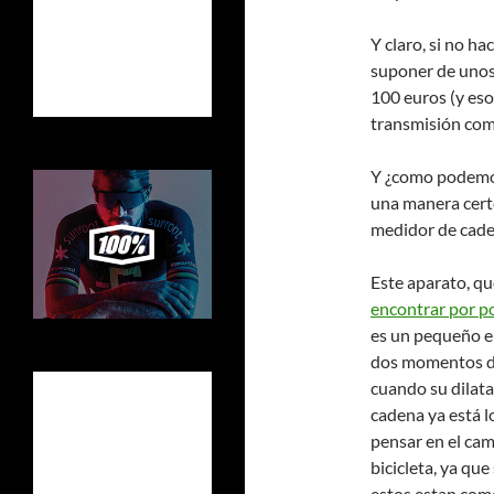
Y claro, si no h
suponer de unos
100 euros (y eso
transmisión com
Y ¿como podemos
una manera cert
medidor de cade
Este aparato, q
encontrar por p
es un pequeño el
dos momentos de 
cuando su dilatac
cadena ya está 
pensar en el cam
bicicleta, ya que
estos estan com