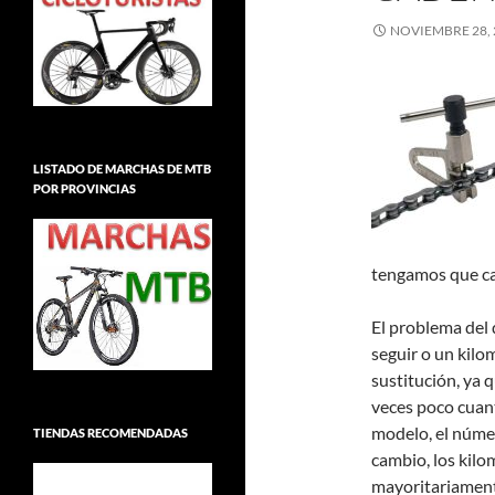
NOVIEMBRE 28, 
LISTADO DE MARCHAS DE MTB
POR PROVINCIAS
tengamos que cam
El problema del 
seguir o un kilo
sustitución, ya q
veces poco cuant
modelo, el número
TIENDAS RECOMENDADAS
cambio, los kilo
mayoritariamente