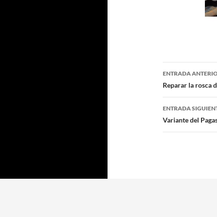
Navegaci
ENTRADA ANTERI
de
Reparar la rosca d
entradas
ENTRADA SIGUIEN
Variante del Pagas