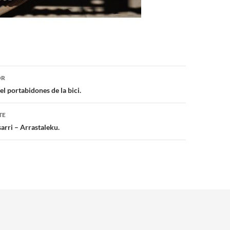
ón
OR
el portabidones de la bici.
TE
arri – Arrastaleku.