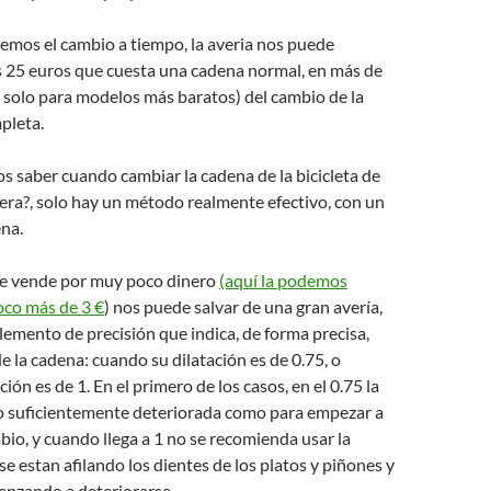
acemos el cambio a tiempo, la averia nos puede
 25 euros que cuesta una cadena normal, en más de
 solo para modelos más baratos) del cambio de la
pleta.
 saber cuando cambiar la cadena de la bicicleta de
era?, solo hay un método realmente efectivo, con un
na.
ue vende por muy poco dinero
(aquí la podemos
oco más de 3 €
) nos puede salvar de una gran avería,
emento de precisión que indica, de forma precisa,
la cadena: cuando su dilatación es de 0.75, o
ión es de 1. En el primero de los casos, en el 0.75 la
lo suficientemente deteriorada como para empezar a
bio, y cuando llega a 1 no se recomienda usar la
 se estan afilando los dientes de los platos y piñones y
enzando a deteriorarse.